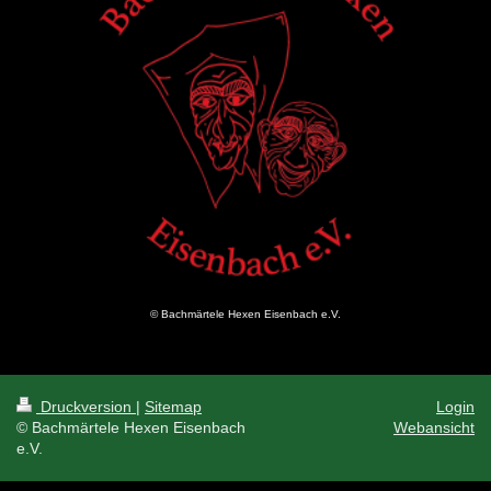
© Bachmärtele Hexen Eisenbach e.V.
Druckversion
|
Sitemap
Login
© Bachmärtele Hexen Eisenbach
Webansicht
e.V.